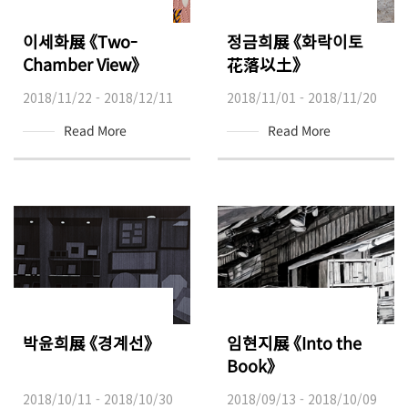
이세화展 《Two-
정금희展 《화락이토
Chamber View》
花落以土》
2018/11/22 - 2018/12/11
2018/11/01 - 2018/11/20
Read More
Read More
박윤희展 《경계선》
임현지展 《Into the
Book》
2018/10/11 - 2018/10/30
2018/09/13 - 2018/10/09