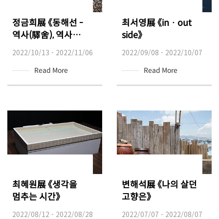
정금희展 《동해선 -
최서영展 《in · out
역사(驛舍), 역사
side》
(歷史)》
2022/10/13 - 2022/11/06
2022/09/08 - 2022/10/07
Read More
Read More
최혜원展 《생각을
변해석展 《나의 살던
멈추는 시간》
고향은》
2022/08/12 - 2022/08/28
2022/07/07 - 2022/08/07