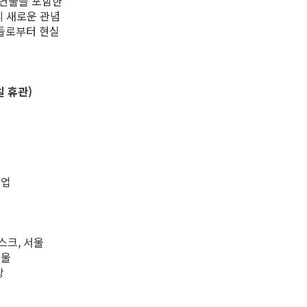
자연물을 포함한
의 새로운 관념
계들로부터 현실
일 휴관)
졸업
스크, 서울
서울
당