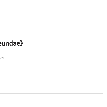
undae》
/24