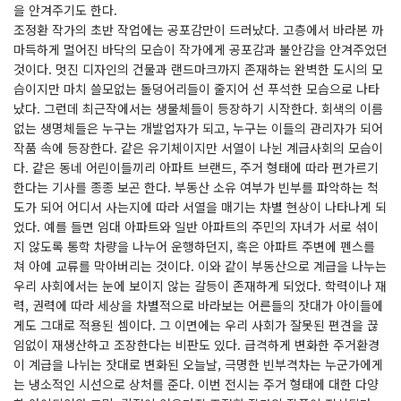
을 안겨주기도 한다.
조정환 작가의 초반 작업에는 공포감만이 드러났다. 고층에서 바라본 까
마득하게 멀어진 바닥의 모습이 작가에게 공포감과 불안감을 안겨주었던
것이다. 멋진 디자인의 건물과 랜드마크까지 존재하는 완벽한 도시의 모
습이지만 마치 쓸모없는 돌덩어리들이 줄지어 선 푸석한 모습으로 나타
났다. 그런데 최근작에서는 생물체들이 등장하기 시작한다. 회색의 이름
없는 생명체들은 누구는 개발업자가 되고, 누구는 이들의 관리자가 되어
작품 속에 등장한다. 같은 유기체이지만 서열이 나뉜 계급사회의 모습이
다. 같은 동네 어린이들끼리 아파트 브랜드, 주거 형태에 따라 편가르기
한다는 기사를 종종 보곤 한다. 부동산 소유 여부가 빈부를 파악하는 척
도가 되어 어디서 사는지에 따라 서열을 매기는 차별 현상이 나타나게 되
었다. 예를 들면 임대 아파트와 일반 아파트의 주민의 자녀가 서로 섞이
지 않도록 통학 차량을 나누어 운행하던지, 혹은 아파트 주변에 펜스를
쳐 아예 교류를 막아버리는 것이다. 이와 같이 부동산으로 계급을 나누는
우리 사회에서는 눈에 보이지 않는 갈등이 존재하게 되었다. 학력이나 재
력, 권력에 따라 세상을 차별적으로 바라보는 어른들의 잣대가 아이들에
게도 그대로 적용된 셈이다. 그 이면에는 우리 사회가 잘못된 편견을 끊
임없이 재생산하고 조장한다는 비판도 있다. 급격하게 변화한 주거환경
이 계급을 나뉘는 잣대로 변화된 오늘날, 극명한 빈부격차는 누군가에게
는 냉소적인 시선으로 상처를 준다. 이번 전시는 주거 형태에 대한 다양