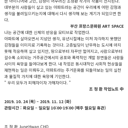
한 아이디어와 고민, 감정이 어우러진 조정환 작가의 작품이 전시된다.
대부분의 사람들이 살고 있는 아파트라는 공간이 우리에게 어떤 감정과
생각을 불러일으키는지에 대해서 다시 생각해 보는 계기가 되었으면 한
다.
​부산 프랑스문화원 ART SPACE
나는 공간에 대한 신체의 반응을 모티브로 작업한다.
아파트에 살아오면서 지녔던 생각, 유년시절에는 미처 자각하지 못했던
감정들을 이미지로 기록하는 것이다. 고층빌딩이 난무하는 도시에 마지
못해 적응하며 살고 있지만, 땅으로부터 자꾸만 멀어지고, 사람으로부터
갈수록 소외되는 거주공간에서의 공포와 폭력적인 개발 장면들은 사람들
사이의 욕망을 들여다보게 한다. 내 작업은 동시대적인 사회적 현상들을
재현하는 일은 미뤄두고, 아파트라는 주거문화를 되돌아보는 일의 실천
과 물질적 가치에 대한 욕망에 기인한다.
" 우리 모두가 피해자이자 가해자이다. "
조 정 환 작업노트 中
2019. 10. 24 (목) – 2019. 11. 12 (화)
관람시간 : 화요일 – 일요일 10:00-19:00 (매주 월요일 휴관)
조 정 환 JungHwan CHO