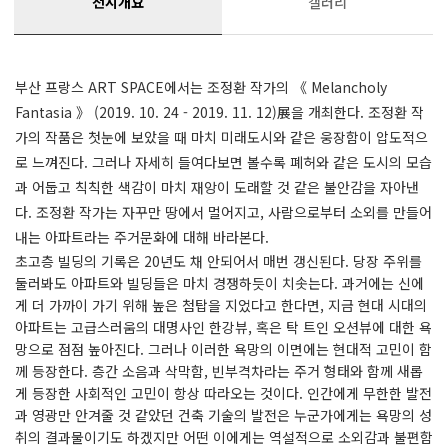
전시개요
갤러리
부산 프랑스 ART SPACE에서는 조정환 작가의 《 Melancholy
Fantasia 》 (2019. 10. 24 - 2019. 11. 12)展을 개최한다. 조정환 작
가의 작품은 첫눈에 보았을 때 마치 미래도시와 같은 웅장함이 압도적으
로 느껴진다. 그러나 자세히 들여다보면 볼수록 폐허와 같은 도시의 모습
과 어둡고 칙칙한 색감이 마치 재앙이 도래할 것 같은 불안감을 자아낸
다. 조정환 작가는 자꾸만 땅에서 멀어지고, 사람으로부터 소외를 만들어
내는 아파트라는 주거문화에 대해 바라본다.
초고층 빌딩의 기록은 20년도 채 안되어서 매번 갱신된다. 당장 주위를
둘러봐도 아파트와 빌딩들은 마치 경쟁하듯이 치솟는다. 과거에는 신에
게 더 가까이 가기 위해 높은 첨탑을 지었다고 한다면, 지금 현대 시대의
아파트는 고급스러움의 대명사인 한강뷰, 혹은 탁 트인 오션뷰에 대한 욕
망으로 점점 높아진다. 그러나 이러한 욕망의 이면에는 현대적 고민이 함
께 등장한다. 층간 소음과 삭막함, 빈부격차라는 주거 형태와 함께 새롭
게 등장한 사회적인 고민이 항상 따라오는 것이다. 인간에게 무한한 발전
과 영광만 안겨줄 것 같았던 건축 기술의 발전은 누군가에게는 욕망의 성
취의 결과물이기도 하겠지만 어떤 이에게는 역설적으로 소외감과 불편함